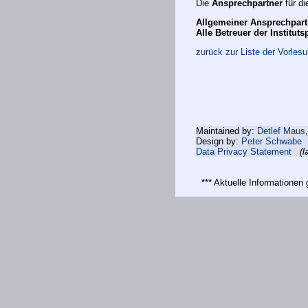
Die
Ansprechpartner
für di
Allgemeiner Ansprechpart
Alle Betreuer der Instituts
zurück zur Liste der Vorles
Maintained by:
Detlef Maus
Design by:
Peter Schwabe
Data Privacy Statement
(l
*** Aktuelle Informatione