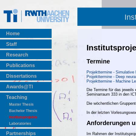
Ins
Home
Staff
Institutsproj
Research
Termine
Publications
Projekttermine - Simulative
BibTeX Download
Dissertations
Projekttermine - Deep neura
Projekttermine - Machine L
Awards@TI
Die Termine für das jeweils
Seminarraum 333 in den ICT
Teaching
Die wöchentlichen Gruppent
Master Thesis
Bachelor Thesis
In der letzten Vorlesungswoc
Institutsprojekte
Anforderungen u
Laboratories
Partnerships
Im Rahmen der Institutsproj