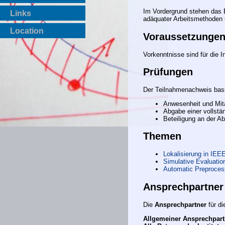
Im Vordergrund stehen das 
Links
adäquater Arbeitsmethoden
Location
Voraussetzunge
Vorkenntnisse sind für die I
Prüfungen
Der Teilnahmenachweis basi
Anwesenheit und Mit
Abgabe einer vollstä
Beteiligung an der A
Themen
Lokalisierung in IEE
Simulative Evaluation
Automatic Preprocess
Ansprechpartner
Die
Ansprechpartner
für di
Allgemeiner Ansprechpart