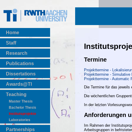
Home
Staff
Institutsproj
Research
Termine
Publications
Projekttermine - Lokalisier
BibTeX Download
Dissertations
Projekttermine - Simulative 
Projekttermine - Automatic 
Awards@TI
Die Termine für das jeweils
Teaching
Die wöchentlichen Gruppent
Master Thesis
In der letzten Vorlesungswoc
Bachelor Thesis
Institutsprojekte
Anforderungen u
Laboratories
Im Rahmen der Institutsproj
Partnerships
Arbeitsgruppen in befristete