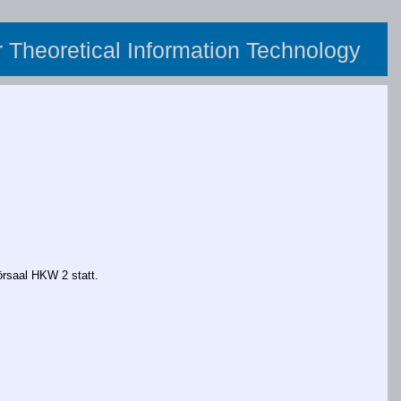
or Theoretical Information Technology
örsaal HKW 2 statt.