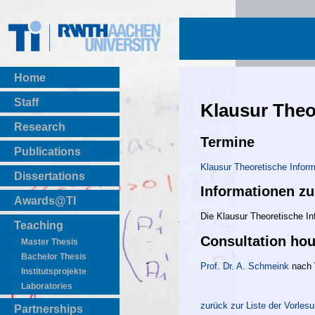
Home
Staff
Klausur Theor
Research
Termine
Publications
Klausur Theoretische Infor
BibTeX Download
Dissertations
Informationen zu
Awards@TI
Die Klausur Theoretische In
Teaching
Consultation hou
Master Thesis
Bachelor Thesis
Prof. Dr. A. Schmeink
nach 
Institutsprojekte
Laboratories
zurück zur Liste der Vorles
Partnerships