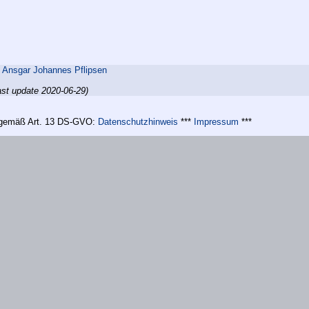
,
Ansgar Johannes Pflipsen
ast update 2020-06-29)
n gemäß Art. 13 DS-GVO:
Datenschutzhinweis
***
Impressum
***