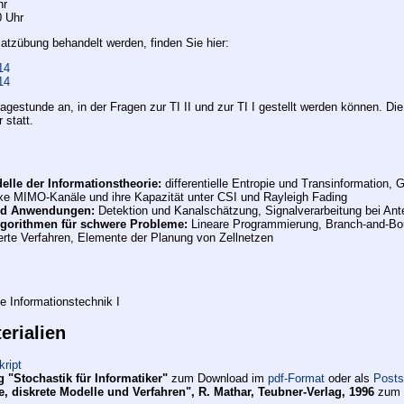
hr
0 Uhr
satzübung behandelt werden, finden Sie hier:
14
14
Fragestunde an, in der Fragen zur TI II und zur TI I gestellt werden können
 statt.
elle der Informationstheorie:
differentielle Entropie und Transinformation,
e MIMO-Kanäle und ihre Kapazität unter CSI und Rayleigh Fading
nd Anwendungen:
Detektion und Kanalschätzung, Signalverarbeitung bei A
gorithmen für schwere Probleme:
Lineare Programmierung, Branch-and-Bou
erte Verfahren, Elemente der Planung von Zellnetzen
n
e Informationstechnik I
erialien
kript
g "Stochastik für Informatiker"
zum Download im
pdf-Format
oder als
Posts
e, diskrete Modelle und Verfahren", R. Mathar, Teubner-Verlag, 1996
zum 