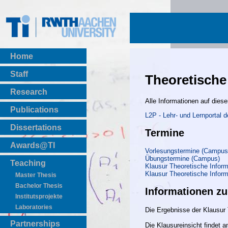
Home
Staff
Theoretische 
Research
Alle Informationen auf diese
Publications
L2P - Lehr- und Lernportal
BibTeX Download
Dissertations
Termine
Awards@TI
Vorlesungstermine (Campus
Übungstermine (Campus)
Teaching
Klausur Theoretische Inform
Klausur Theoretische Inform
Master Thesis
Bachelor Thesis
Informationen zu
Institutsprojekte
Laboratories
Die Ergebnisse der Klausur 
Partnerships
Die Klausureinsicht findet