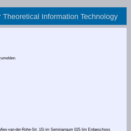
or Theoretical Information Technology
nzumelden.
(Mies-van-der-Rohe-Str. 15) im Seminarraum 025 (im Erdgeschoss