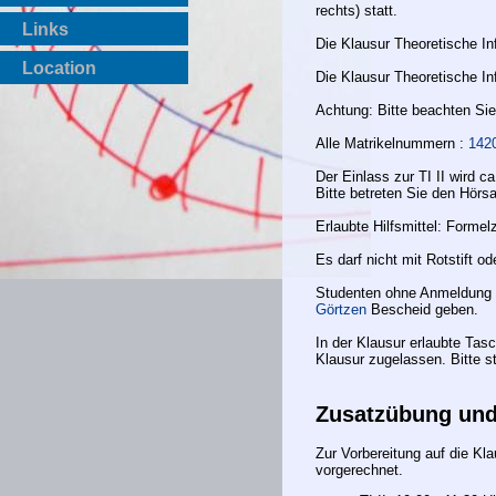
rechts) statt.
Links
Die Klausur Theoretische In
Location
Die Klausur Theoretische In
Achtung: Bitte beachten Sie,
Alle Matrikelnummern :
1420
Der Einlass zur TI II wird c
Bitte betreten Sie den Hörsa
Erlaubte Hilfsmittel: Formel
Es darf nicht mit Rotstift od
Studenten ohne Anmeldung b
Görtzen
Bescheid geben.
In der Klausur erlaubte Tas
Klausur zugelassen. Bitte st
Zusatzübung und
Zur Vorbereitung auf die K
vorgerechnet.