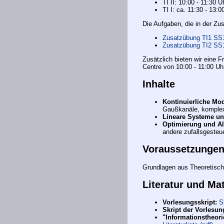
TI II: 10:00 - 11:30 U
TI I: ca. 11:30 - 13:0
Die Aufgaben, die in der Zu
Zusatzübung TI1 SS
Zusatzübung TI2 SS
Zusätzlich bieten wir eine 
Centre von 10:00 - 11:00 Uhr
Inhalte
Kontinuierliche Mod
Gaußkanäle, komplex
Lineare Systeme u
Optimierung und Al
andere zufallsgesteu
Voraussetzunge
Grundlagen aus Theoretisch
Literatur und Mat
Vorlesungsskript:
S
Skript der Vorlesun
"Informationstheori