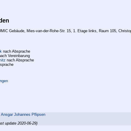
den
 UMIC Gebäude, Mies-van-der-Rohe-Str. 15, 1. Etage links, Raum 105, Christ
k
nach Absprache
ach Vereinbarung
mitz
nach Absprache
sprache
ungen
,
Ansgar Johannes Pflipsen
ast update 2020-06-29)