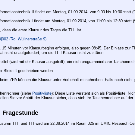
formationstechnik II findet am Montag, 01.09.2014, von 9:00 bis 10:30 statt (
formationstechnik I findet am Montag, 01.09.2014, von 11:00 bis 12:30 statt (
 dass die erste Klausur des Tages die TI II ist.
|002 (Ro, Wüllnerstraße 9)
a. 15 Minuten vor Klausurbeginn erfolgen, also gegen 08:45. Der Einlass zur T
al nicht unaufgefordert, um die TI II-Klausur nicht zu stören.
zettel (wird mit der Klausur ausgeteilt), ein nichtprogrammierbarer Taschenrec
er Bleistift geschrieben werden.
eim ZPA können die Klausur unter Vorbehalt mitschreiben. Falls noch nicht 
chenrechner (siehe
Positivliste
): Diese Liste versteht sich als Positivliste. Ni
ellen Sie vor Antritt der Klausur sicher, dass sich Ihr Taschenrechner auf der 
 Fragestunde
lausuren TI II und TI I wird am 22.08.2014 im Raum 025 im UMIC Research Cen