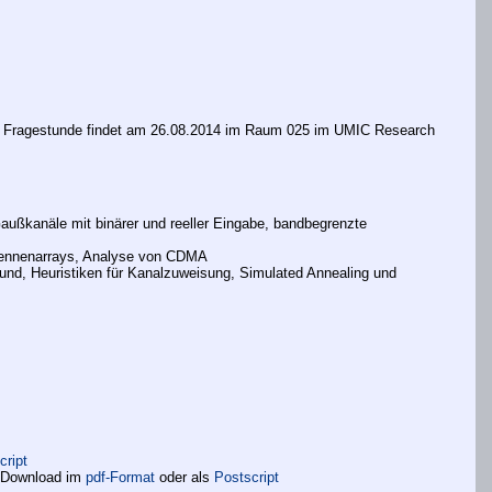
. Die Fragestunde findet am 26.08.2014 im Raum 025 im UMIC Research
 Gaußkanäle mit binärer und reeller Eingabe, bandbegrenzte
ntennenarrays, Analyse von CDMA
nd, Heuristiken für Kanalzuweisung, Simulated Annealing und
cript
Download im
pdf-Format
oder als
Postscript