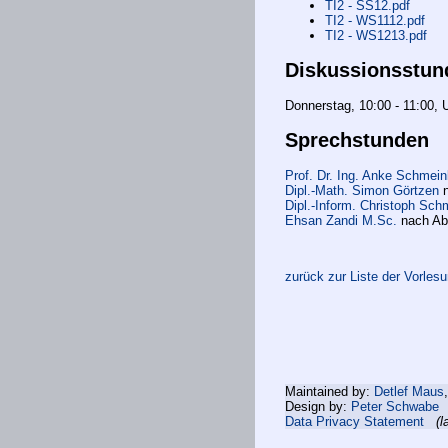
TI2 - SS12.pdf
TI2 - WS1112.pdf
TI2 - WS1213.pdf
Diskussionsstun
Donnerstag, 10:00 - 11:00,
Sprechstunden
Prof. Dr. Ing. Anke Schmein
Dipl.-Math. Simon Görtzen
n
Dipl.-Inform. Christoph Sch
Ehsan Zandi M.Sc.
nach Ab
zurück zur Liste der Vorles
Maintained by:
Detlef Maus
Design by:
Peter Schwabe
Data Privacy Statement
(l